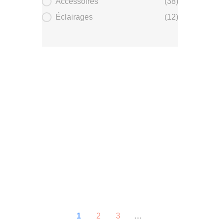
Accessoires
(38)
Éclairages
(12)
1
2
3
…