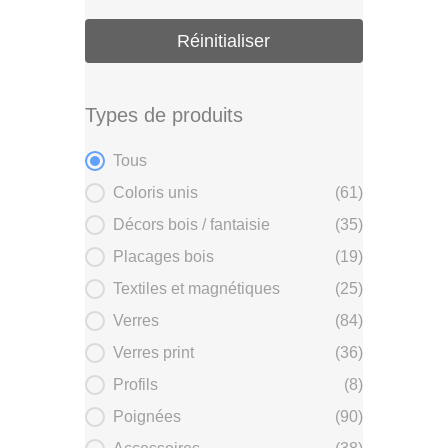
Réinitialiser
Types de produits
Types de produits
Tous
Coloris unis
(61)
Décors bois / fantaisie
(35)
Placages bois
(19)
Textiles et magnétiques
(25)
Verres
(84)
Verres print
(36)
Profils
(8)
Poignées
(90)