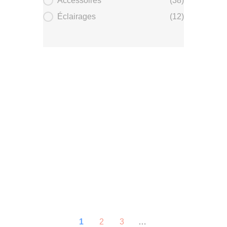
Accessoires
(38)
Éclairages
(12)
1
2
3
…