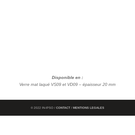
Disponible en :
Verre mat laqué VS09 et VD09 – épaisseur 20 mm
© 2022 IN-IPSO /
CONTACT
/
MENTIONS LEGALES