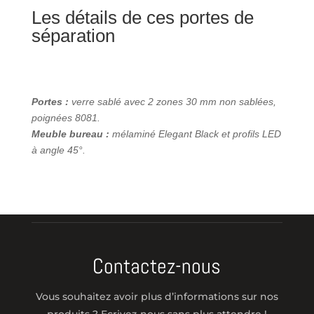
Les détails de ces portes de
séparation
Portes :
verre sablé avec 2 zones 30 mm non sablées,
poignées 8081.
Meuble bureau :
mélaminé Elegant Black et profils LED
à angle 45°.
Contactez-nous
Vous souhaitez avoir plus d’informations sur nos
produits ? Ecrivez-nous sans plus attendre !