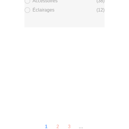
Accessoires
(38)
Éclairages
(12)
1
2
3
…